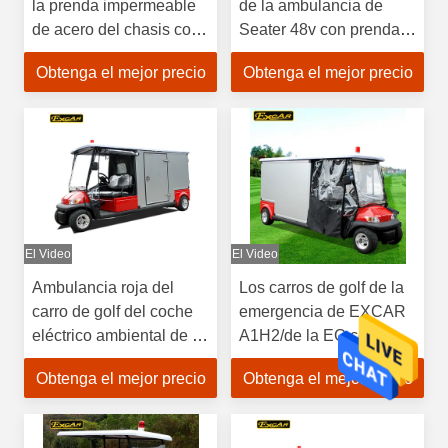
la prenda impermeable
de la ambulancia de
de acero del chasis con
Seater 48v con prenda
la luz y el cuerno
impermeable de la
Obtenga el mejor precio
Obtenga el mejor precio
cubierta de la lluvia
El Video
El Video
Ambulancia roja del
Los carros de golf de la
carro de golf del coche
emergencia de EXCAR
eléctrico ambiental de la
A1H2/de la EC con el
ambulancia para el
cargo cerrado acuestan
Obtenga el mejor precio
Obtenga el mejor precio
hospital
el chasis de aluminio