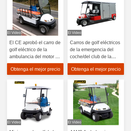
El Video
El Video
El CE aprobó el carro de
Carros de golf eléctricos
golf eléctrico de la
de la emergencia del
ambulancia del motor de
coche/del club de la
los asientos 3.7KW del
ambulancia del seater
Obtenga el mejor precio
Obtenga el mejor precio
coche 2 de la
ROJO 48V 2
ambulancia
El Video
El Video