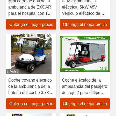
Mini carro de golf de la
A1M2 Ambulancia
ambulancia de EXCAR
eléctrica, 5KW 48V
para el hospital con 1
Vehículo eléctrico de
certificación del CE del
respuesta médica de
Obtenga el mejor precio
Obtenga el mejor precio
ensanchador
emergencia, adecuado
para operaciones de
rescate dentro de una
instalación o sitio.
El Video
Coche troyano eléctrico
Coche eléctrico de la
de la ambulancia de la
ambulancia del pasajero
batería del coche 3.7KW
del rojo 2 para el tipo
48V de la ambulancia
cerrado de la
Obtenga el mejor precio
Obtenga el mejor precio
del hospital de EXCAR
emergencia
2 Seat