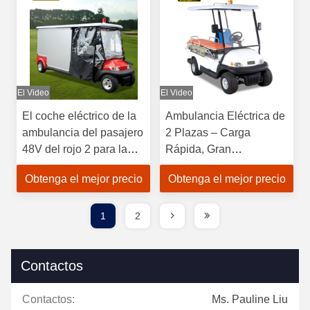
El Video
El Video
El coche eléctrico de la
Ambulancia Eléctrica de
ambulancia del pasajero
2 Plazas – Carga
48V del rojo 2 para la
Rápida, Gran
emergencia cerró el tipo
Autonomía,
Obtenga el mejor precio
Obtenga el mejor precio
Proporcionando
Servicios Médicos de
Emergencia Continuos.
1
2
Contactos
Contactos:
Ms. Pauline Liu