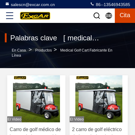
salescn@excar.com.cn
86--13546943585
Cita
Palabras clave [ medical golf cart ] Encuentro 16 productos
>
>
En Casa.
Productos
Medical Golf Cart Fabricante En
Línea
El Video
El Video
Carro de golf médico de
2 carro de golf eléctrico