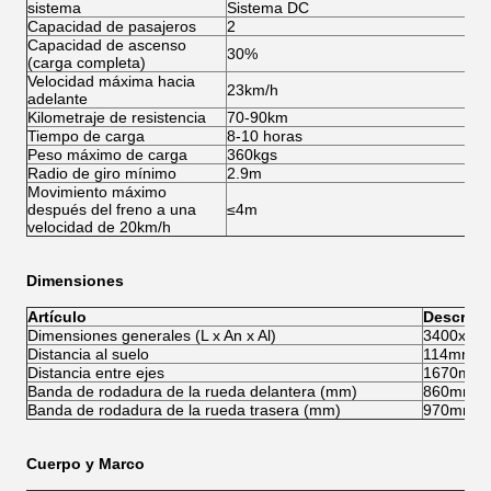
sistema
Sistema DC
S
Capacidad de pasajeros
2
2
Capacidad de ascenso
30%
3
(carga completa)
Velocidad máxima hacia
23km/h
4
adelante
Kilometraje de resistencia
70-90km
8
Tiempo de carga
8-10 horas
8-
Peso máximo de carga
360kgs
3
Radio de giro mínimo
2.9m
2
Movimiento máximo
después del freno a una
≤4m
≤
velocidad de 20km/h
Dimensiones
Artículo
Descripc
Dimensiones generales (L x An x Al)
3400x12
Distancia al suelo
114mm
Distancia entre ejes
1670mm
Banda de rodadura de la rueda delantera (mm)
860mm
Banda de rodadura de la rueda trasera (mm)
970mm
Cuerpo y Marco