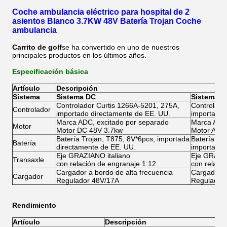
Coche ambulancia eléctrico para hospital de 2
asientos Blanco 3.7KW 48V Batería Trojan Coche
ambulancia
Carrito de golf
se ha convertido en uno de nuestros
principales productos en los últimos años.
Especificación básica
Artículo
Descripción
Sistema
Sistema DC
Sistema A
Controlador Curtis 1266A-5201, 275A,
Controlado
Controlador
importado directamente de EE. UU.
importado 
Marca ADC, excitado por separado
Marca ADC,
Motor
Motor DC 48V 3.7kw
Motor AC 
Batería Trojan, T875, 8V*6pcs, importada
Batería Tr
Batería
directamente de EE. UU.
importada 
Eje GRAZIANO italiano
Eje GRAZIA
Transaxle
con relación de engranaje 1:12
con relaci
Cargador a bordo de alta frecuencia
Cargador a
Cargador
Regulador 48V/17A
Regulador
Rendimiento
Artículo
Descripción