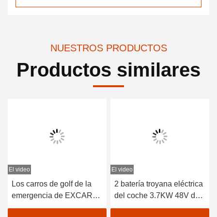
NUESTROS PRODUCTOS
Productos similares
El video
El video
E
Los carros de golf de la
2 batería troyana eléctrica
emergencia de EXCAR
del coche 3.7KW 48V de
A1H2/de la EC con el
la ambulancia de Seater