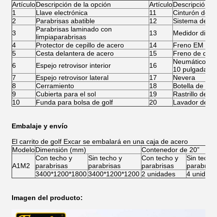
Artículo
Descripción de la opción
Artículo
Descripción de
1
Llave electrónica
11
Cinturón de s
2
Parabrisas abatible
12
Sistema de re
Parabrisas laminado con
3
13
Medidor digita
limpiaparabrisas
4
Protector de cepillo de acero
14
Freno EM
5
Cesta delantera de acero
15
Freno de disc
Neumático Car
6
Espejo retrovisor interior
16
10 pulgadas
7
Espejo retrovisor lateral
17
Nevera
8
Cerramiento
18
Botella de are
9
Cubierta para el sol
19
Rastrillo de a
10
Funda para bolsa de golf
20
Lavador de bo
Embalaje y envío
El carrito de golf Excar se embalará en una caja de acero
Modelo
Dimensión (mm)
Contenedor de 20”
Con techo y
Sin techo y
Con techo y
Sin techo
A1M2
parabrisas
parabrisas
parabrisas
parabrisa
3400*1200*1800
3400*1200*1200
2 unidades
4 unidade
Imagen del producto: