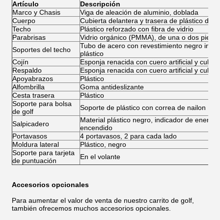
Artículo
Descripción
Marco y Chasis
Viga de aleación de aluminio, doblada
Cuerpo
Cubierta delantera y trasera de plástico de i
Techo
Plástico reforzado con fibra de vidrio
Parabrisas
Vidrio orgánico (PMMA), de una o dos pieza
Tubo de acero con revestimiento negro incru
Soportes del techo
plástico
Cojín
Esponja renacida con cuero artificial y cubiert
Respaldo
Esponja renacida con cuero artificial y cubier
Apoyabrazos
Plástico
Alfombrilla
Goma antideslizante
Cesta trasera
Plástico
Soporte para bolsa
Soporte de plástico con correa de nailon
de golf
Material plástico negro, indicador de energía 
Salpicadero
encendido
Portavasos
4 portavasos, 2 para cada lado
Moldura lateral
Plástico, negro
Soporte para tarjeta
En el volante
de puntuación
Accesorios opcionales
Para aumentar el valor de venta de nuestro carrito de golf,
también ofrecemos muchos accesorios opcionales.