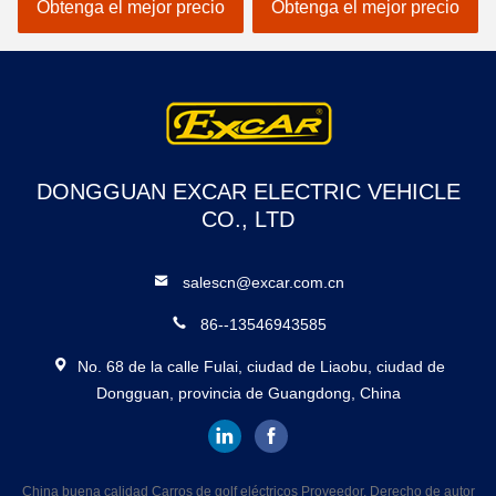
cargo cerrado acuestan el
con la caja del cargo
Obtenga el mejor precio
Obtenga el mejor precio
chasis de aluminio
DONGGUAN EXCAR ELECTRIC VEHICLE
CO., LTD
salescn@excar.com.cn
86--13546943585
No. 68 de la calle Fulai, ciudad de Liaobu, ciudad de
Dongguan, provincia de Guangdong, China
China buena calidad Carros de golf eléctricos Proveedor. Derecho de autor