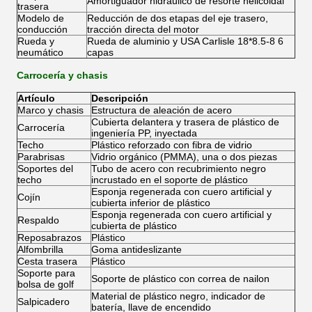
Amortiguador hidráulico de resorte helicoidal
trasera
Modelo de
Reducción de dos etapas del eje trasero,
conducción
tracción directa del motor
Rueda y
Rueda de aluminio y USA Carlisle 18*8.5-8 6
neumático
capas
Carrocería y chasis
Artículo
Descripción
Marco y chasis
Estructura de aleación de acero
Cubierta delantera y trasera de plástico de
Carrocería
ingeniería PP, inyectada
Techo
Plástico reforzado con fibra de vidrio
Parabrisas
Vidrio orgánico (PMMA), una o dos piezas
Soportes del
Tubo de acero con recubrimiento negro
techo
incrustado en el soporte de plástico
Esponja regenerada con cuero artificial y
Cojín
cubierta inferior de plástico
Esponja regenerada con cuero artificial y
Respaldo
cubierta de plástico
Reposabrazos
Plástico
Alfombrilla
Goma antideslizante
Cesta trasera
Plástico
Soporte para
Soporte de plástico con correa de nailon
bolsa de golf
Material de plástico negro, indicador de
Salpicadero
batería, llave de encendido