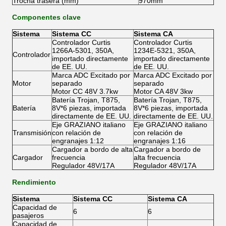
Trocha trasera (mm)
970mm
Componentes clave
Sistema
Sistema CC
Sistema CA
Controlador Curtis
Controlador Curtis
1266A-5301, 350A,
1234E-5321, 350A,
Controlador
importado directamente
importado directamente
de EE. UU.
de EE. UU.
Marca ADC Excitado por
Marca ADC Excitado por
Motor
separado
separado
Motor CC 48V 3.7kw
Motor CA 48V 3kw
Batería Trojan, T875,
Batería Trojan, T875,
Batería
8V*6 piezas, importada
8V*6 piezas, importada
directamente de EE. UU.
directamente de EE. UU.
Eje GRAZIANO italiano
Eje GRAZIANO italiano
Transmisión
con relación de
con relación de
engranajes 1:12
engranajes 1:16
Cargador a bordo de alta
Cargador a bordo de
Cargador
frecuencia
alta frecuencia
Regulador 48V/17A
Regulador 48V/17A
Rendimiento
Sistema
Sistema CC
Sistema CA
Capacidad de
6
6
pasajeros
Capacidad de