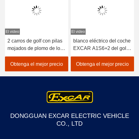
El video
El video
E
2 carros de golf con pilas
blanco eléctrico del coche
mojados de plomo de los
EXCAR A1S6+2 del golf
asientos/golf con errores
del vehículo con pilas del
eléctrico del coche
litio 48V
Obtenga el mejor precio
Obtenga el mejor precio
DONGGUAN EXCAR ELECTRIC VEHICLE
CO., LTD