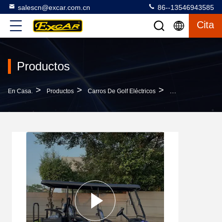
salescn@excar.com.cn
86--13546943585
Cita
Productos
>
>
>
En Casa.
Productos
Carros De Golf Eléctricos
Carro De Golf Eléc