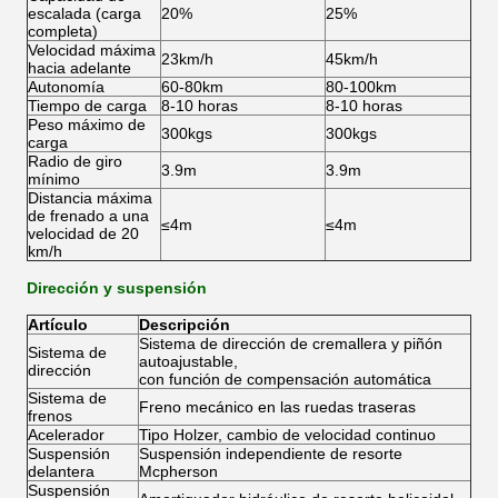
escalada (carga
20%
25%
completa)
Velocidad máxima
23km/h
45km/h
hacia adelante
Autonomía
60-80km
80-100km
Tiempo de carga
8-10 horas
8-10 horas
Peso máximo de
300kgs
300kgs
carga
Radio de giro
3.9m
3.9m
mínimo
Distancia máxima
de frenado a una
≤4m
≤4m
velocidad de 20
km/h
Dirección y suspensión
Artículo
Descripción
Sistema de dirección de cremallera y piñón
Sistema de
autoajustable,
dirección
con función de compensación automática
Sistema de
Freno mecánico en las ruedas traseras
frenos
Acelerador
Tipo Holzer, cambio de velocidad continuo
Suspensión
Suspensión independiente de resorte
delantera
Mcpherson
Suspensión