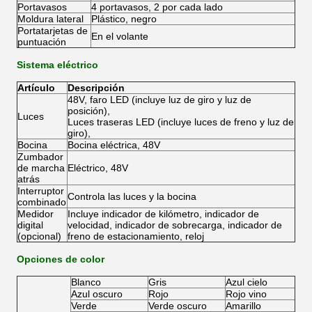
Portavasos
4 portavasos, 2 por cada lado
Moldura lateral
Plástico, negro
Portatarjetas de
En el volante
puntuación
Sistema eléctrico
Artículo
Descripción
48V, faro LED (incluye luz de giro y luz de
posición),
Luces
Luces traseras LED (incluye luces de freno y luz de
giro),
Bocina
Bocina eléctrica, 48V
Zumbador
de marcha
Eléctrico, 48V
atrás
Interruptor
Controla las luces y la bocina
combinado
Medidor
Incluye indicador de kilómetro, indicador de
digital
velocidad, indicador de sobrecarga, indicador de
(opcional)
freno de estacionamiento, reloj
Opciones de color
Blanco
Gris
Azul cielo
Azul oscuro
Rojo
Rojo vino
Verde
Verde oscuro
Amarillo