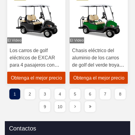
El Video
El Video
Los carros de golf
Chasis eléctrico del
eléctricos de EXCAR
aluminio de los carros
para 4 pasajeros con
de golf del verde troyano
ADC 3.7KW viajan en
de la batería de EXCAR
Obtenga el mejor precio
Obtenga el mejor precio
automóvili/batería
48V 275A
troyana
1
2
3
4
5
6
7
8
9
10
Contactos