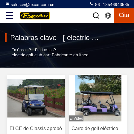
salescn@excar.com.cn
86--13546943585
Cita
Palabras clave [ electric golf club cart ] Encuentro 0 productos
>
>
En Casa.
Productos
electric golf club cart Fabricante en línea
El Video
El CE de Classis aprobó
Carro de golf eléctrico