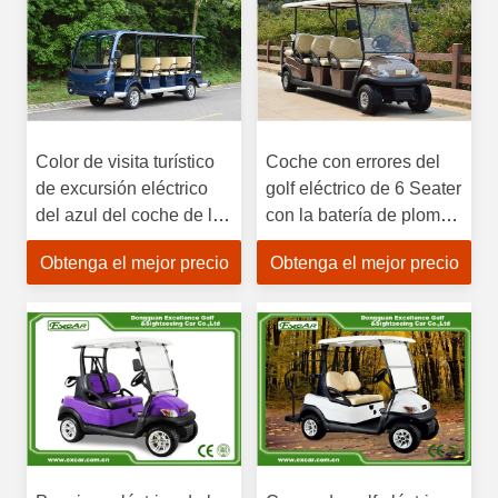
Color de visita turístico
Coche con errores del
de excursión eléctrico
golf eléctrico de 6 Seater
del azul del coche de los
con la batería de plomo
mini de golf pasajeros
o la batería de litio 48V
Obtenga el mejor precio
Obtenga el mejor precio
eléctricos de los carros
14