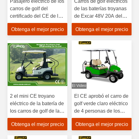
Pasajero eléctrico de los
Carros de golf eléctricos
carros de golf del
de las baterías troyanas
certificado del CE de la
de Excar 48V 20A del
UE 2 con talud troyano
cargador del tablero
Obtenga el mejor precio
Obtenga el mejor precio
El Video
2 el mini CE troyano
El CE aprobó el carro de
eléctrico de la batería de
golf verde claro eléctrico
los carros de golf de la
de 4 personas de los
persona los 25Km/H
carros de golf 48V
Obtenga el mejor precio
Obtenga el mejor precio
48V aprobó