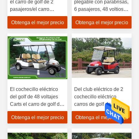
el carro de golf de 2
plegable con parabrisas,
pasajeros/el carro
6 pasajeros, 48 voltios,
eléctrico de Golf Club
batería Trojan, motor DC
Obtenga el mejor precio
Obtenga el mejor precio
AC, controlador Curtis,
eje GRAZIANO italiano,
sistema de carga rápida
El cochecillo eléctrico
Del club eléctrico de 2
del golf de 48 voltajes
cochecillo eléctrico
Carts el carro de golf del
carros de golf de la
coche del club de Typee
persona con el soporte
Obtenga el mejor precio
Obtenga el mejor precio
del combustible del
de la bolsa de golf con la
regulador 350A
certificación del CE