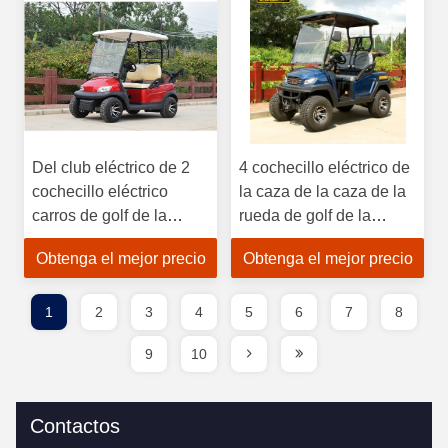
Del club eléctrico de 2
4 cochecillo eléctrico de
cochecillo eléctrico
la caza de la caza de la
carros de golf de la
rueda de golf de la
persona con el soporte
capucha plástica
Obtenga el mejor precio
Obtenga el mejor precio
de la bolsa de golf con la
eléctrica de los carros
certificación del CE
48V PP
1
2
3
4
5
6
7
8
9
10
Contactos