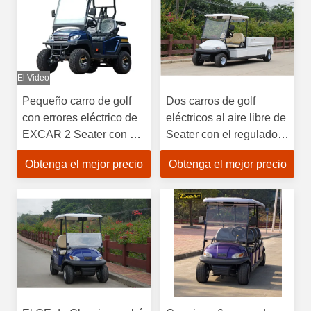
El Video
Pequeño carro de golf
Dos carros de golf
con errores eléctrico de
eléctricos al aire libre de
EXCAR 2 Seater con el
Seater con el regulador
parabrisas de la PC
para uso general de
Obtenga el mejor precio
Obtenga el mejor precio
Curtis 350A del cargo