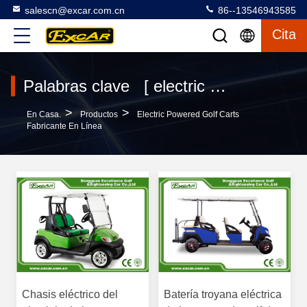
salescn@excar.com.cn
86--13546943585
Cita
Palabras clave [ electric powered golf carts ] Encuentro 120 productos
>
>
En Casa.
Productos
Electric Powered Golf Carts
Fabricante En Línea
Chasis eléctrico del
Batería troyana eléctrica