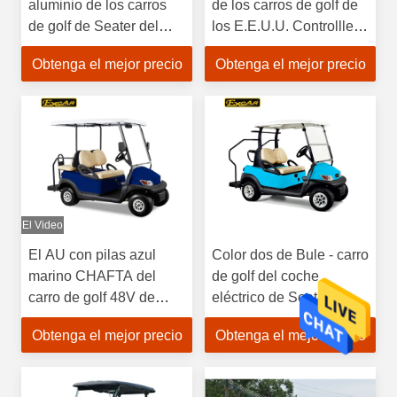
aluminio de los carros
de los carros de golf de
de golf de Seater del
los E.E.U.U. Controlller
motor 2 de EXCAR ADC
con el ISO certificada
Obtenga el mejor precio
Obtenga el mejor precio
El Video
El AU con pilas azul
Color dos de Bule - carro
marino CHAFTA del
de golf del coche
carro de golf 48V de
eléctrico de Seaters con
EXCAR aprobó 2+2
paso posterior del
Obtenga el mejor precio
Obtenga el mejor precio
asientos
caddie