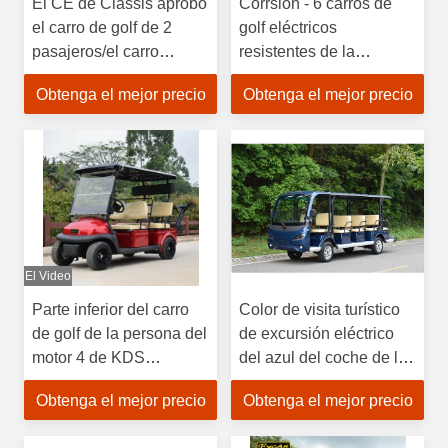
El CE de Classis aprobó
Corrsion - 6 carros de
el carro de golf de 2
golf eléctricos
pasajeros/el carro
resistentes de la
eléctrico de Golf Club
persona con las luces
Obtenga el mejor precio
Obtenga el mejor precio
delanteras o posteriores
del LED y el cuerno
El Video
Parte inferior del carro
Color de visita turístico
de golf de la persona del
de excursión eléctrico
motor 4 de KDS
del azul del coche de los
respaldo anchos y
mini de golf pasajeros
Obtenga el mejor precio
Obtenga el mejor precio
suaves de Seat y
eléctricos de los carros
14