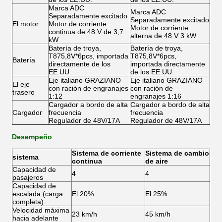
Marca ADC
Marca ADC
Separadamente excitado
Separadamente excitado
El motor
Motor de corriente
Motor de corriente
continua de 48 V de 3,7
alterna de 48 V 3 kW
kW
Batería de troya,
Batería de troya,
T875,8V*6pcs, importada
T875,8V*6pcs,
Batería
directamente de los
importada directamente
EE.UU.
de los EE.UU.
Eje italiano GRAZIANO
Eje italiano GRAZIANO
El eje
con ración de engranajes
con ración de
trasero
1:12
engranajes 1:16
Cargador a bordo de alta
Cargador a bordo de alta
Cargador
frecuencia
frecuencia
Regulador de 48V/17A
Regulador de 48V/17A
Desempeño
Sistema de corriente
Sistema de cambio
sistema
continua
de aire
Capacidad de
4
4
pasajeros
Capacidad de
escalada (carga
El 20%
El 25%
completa)
Velocidad máxima
23 km/h
45 km/h
hacia adelante