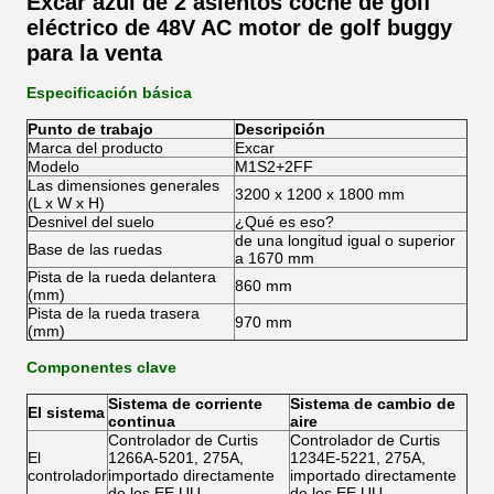
Excar azul de 2 asientos coche de golf
eléctrico de 48V AC motor de golf buggy
para la venta
Especificación básica
Punto de trabajo
Descripción
Marca del producto
Excar
Modelo
M1S2+2FF
Las dimensiones generales
3200 x 1200 x 1800 mm
(L x W x H)
Desnivel del suelo
¿Qué es eso?
de una longitud igual o superior
Base de las ruedas
a 1670 mm
Pista de la rueda delantera
860 mm
(mm)
Pista de la rueda trasera
970 mm
(mm)
Componentes clave
Sistema de corriente
Sistema de cambio de
El sistema
continua
aire
Controlador de Curtis
Controlador de Curtis
El
1266A-5201, 275A,
1234E-5221, 275A,
controlador
importado directamente
importado directamente
de los EE.UU.
de los EE.UU.