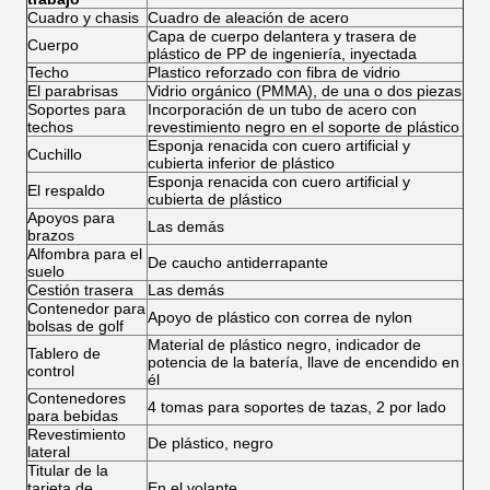
Cuadro y chasis
Cuadro de aleación de acero
Capa de cuerpo delantera y trasera de
Cuerpo
plástico de PP de ingeniería, inyectada
Techo
Plastico reforzado con fibra de vidrio
El parabrisas
Vidrio orgánico (PMMA), de una o dos piezas
Soportes para
Incorporación de un tubo de acero con
techos
revestimiento negro en el soporte de plástico
Esponja renacida con cuero artificial y
Cuchillo
cubierta inferior de plástico
Esponja renacida con cuero artificial y
El respaldo
cubierta de plástico
Apoyos para
Las demás
brazos
Alfombra para el
De caucho antiderrapante
suelo
Cestión trasera
Las demás
Contenedor para
Apoyo de plástico con correa de nylon
bolsas de golf
Material de plástico negro, indicador de
Tablero de
potencia de la batería, llave de encendido en
control
él
Contenedores
4 tomas para soportes de tazas, 2 por lado
para bebidas
Revestimiento
De plástico, negro
lateral
Titular de la
tarjeta de
En el volante