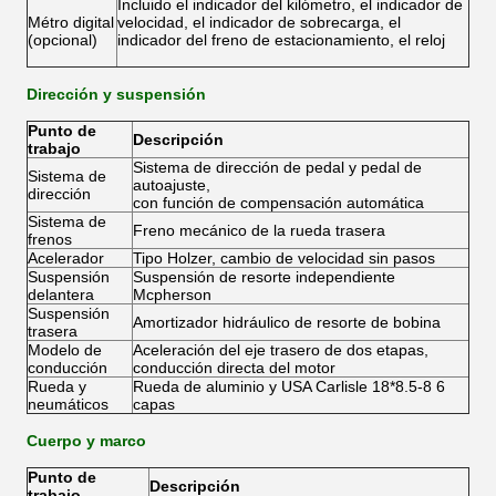
Incluido el indicador del kilómetro, el indicador de
Métro digital
velocidad, el indicador de sobrecarga, el
(opcional)
indicador del freno de estacionamiento, el reloj
Dirección y suspensión
Punto de
Descripción
trabajo
Sistema de dirección de pedal y pedal de
Sistema de
autoajuste,
dirección
con función de compensación automática
Sistema de
Freno mecánico de la rueda trasera
frenos
Acelerador
Tipo Holzer, cambio de velocidad sin pasos
Suspensión
Suspensión de resorte independiente
delantera
Mcpherson
Suspensión
Amortizador hidráulico de resorte de bobina
trasera
Modelo de
Aceleración del eje trasero de dos etapas,
conducción
conducción directa del motor
Rueda y
Rueda de aluminio y USA Carlisle 18*8.5-8 6
neumáticos
capas
Cuerpo y marco
Punto de
Descripción
trabajo