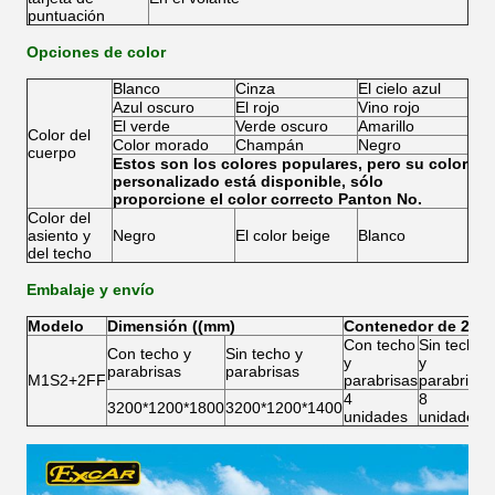
puntuación
Opciones de color
Blanco
Cinza
El cielo azul
Azul oscuro
El rojo
Vino rojo
El verde
Verde oscuro
Amarillo
Color del
Color morado
Champán
Negro
cuerpo
Estos son los colores populares, pero su color
personalizado está disponible, sólo
proporcione el color correcto Panton No.
Color del
asiento y
Negro
El color beige
Blanco
del techo
Embalaje y envío
Modelo
Dimensión ((mm)
Contenedor de 20
Con techo
Sin techo
Con techo y
Sin techo y
y
y
parabrisas
parabrisas
M1S2+2FF
parabrisas
parabrisas
4
8
3200*1200*1800
3200*1200*1400
unidades
unidades