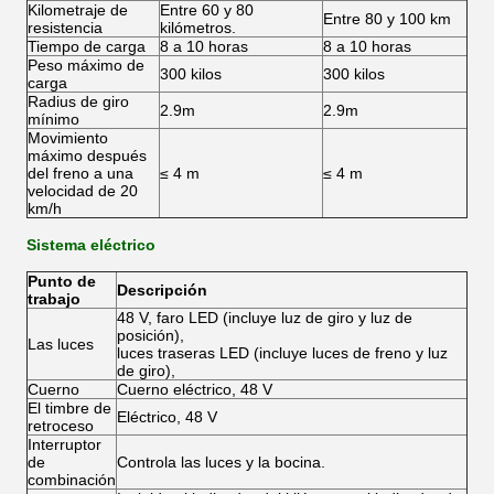
Kilometraje de
Entre 60 y 80
Entre 80 y 100 km
resistencia
kilómetros.
Tiempo de carga
8 a 10 horas
8 a 10 horas
Peso máximo de
300 kilos
300 kilos
carga
Radius de giro
2.9m
2.9m
mínimo
Movimiento
máximo después
del freno a una
≤ 4 m
≤ 4 m
velocidad de 20
km/h
Sistema eléctrico
Punto de
Descripción
trabajo
48 V, faro LED (incluye luz de giro y luz de
posición),
Las luces
luces traseras LED (incluye luces de freno y luz
de giro),
Cuerno
Cuerno eléctrico, 48 V
El timbre de
Eléctrico, 48 V
retroceso
Interruptor
de
Controla las luces y la bocina.
combinación