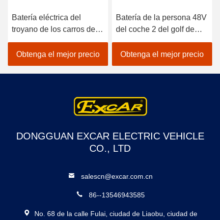
Batería eléctrica del
Batería de la persona 48V
troyano de los carros de
del coche 2 del golf de
golf del golf del pasajero
EXCAR/regulador
eléctrico púrpura del
troyanos eléctricos de
Obtenga el mejor precio
Obtenga el mejor precio
coche 2
Curtis
DONGGUAN EXCAR ELECTRIC VEHICLE
CO., LTD
salescn@excar.com.cn
86--13546943585
No. 68 de la calle Fulai, ciudad de Liaobu, ciudad de