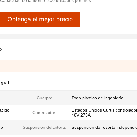
Capacidad de la fuente: 200 unidades por mes
Obtenga el mejor precio
o
 golf
Cuerpo:
Todo plástico de ingeniería
ácido
Estados Unidos Curtis controlado
Controlador:
48V 275A
co
Suspensión delantera:
Suspensión de resorte independi