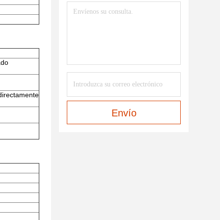
ado
 directamente
Envío