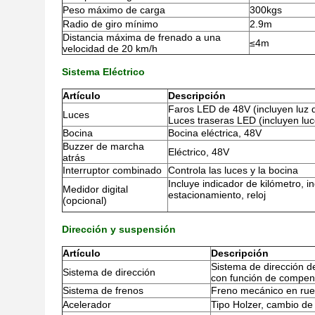
Peso máximo de carga
300kgs
Radio de giro mínimo
2.9m
Distancia máxima de frenado a una
≤4m
velocidad de 20 km/h
Sistema Eléctrico
Artículo
Descripción
Faros LED de 48V (incluyen luz de
Luces
Luces traseras LED (incluyen luce
Bocina
Bocina eléctrica, 48V
Buzzer de marcha
Eléctrico, 48V
atrás
Interruptor combinado
Controla las luces y la bocina
Incluye indicador de kilómetro, i
Medidor digital
estacionamiento, reloj
(opcional)
Dirección y suspensión
Artículo
Descripción
Sistema de dirección de
Sistema de dirección
con función de compen
Sistema de frenos
Freno mecánico en rue
Acelerador
Tipo Holzer, cambio de