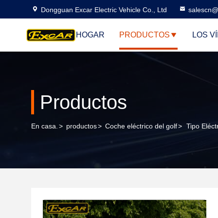
Dongguan Excar Electric Vehicle Co., Ltd
salescn@
HOGAR
PRODUCTOS
LOS V
Productos
En casa.
>
productos
>
Coche eléctrico del golf
>
Tipo Eléc