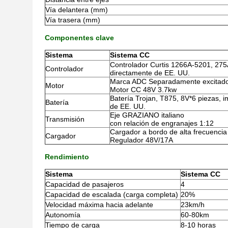
Vía delantera (mm)
Vía trasera (mm)
Componentes clave
Sistema
Sistema CC
Controlador Curtis 1266A-5201, 275
Controlador
directamente de EE. UU.
Marca ADC Separadamente excitad
Motor
Motor CC 48V 3.7kw
Batería Trojan, T875, 8V*6 piezas, 
Batería
de EE. UU.
Eje GRAZIANO italiano
Transmisión
con relación de engranajes 1:12
Cargador a bordo de alta frecuencia
Cargador
Regulador 48V/17A
Rendimiento
Sistema
Sistema CC
Capacidad de pasajeros
4
Capacidad de escalada (carga completa)
20%
Velocidad máxima hacia adelante
23km/h
Autonomía
60-80km
Tiempo de carga
8-10 horas