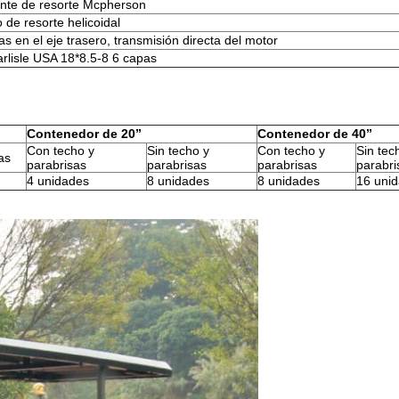
nte de resorte Mcpherson
 de resorte helicoidal
 en el eje trasero, transmisión directa del motor
rlisle USA 18*8.5-8 6 capas
Contenedor de 20”
Contenedor de 40”
Con techo y
Sin techo y
Con techo y
Sin tec
as
parabrisas
parabrisas
parabrisas
parabri
4 unidades
8 unidades
8 unidades
16 uni