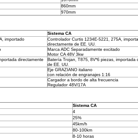
860mm
970mm
Sistema CA
A, importado
Controlador Curtis 1234E-5221, 275A, import
directamente de EE. UU.
o
Marca ADC Separadamente excitado
Motor CA 48V 3kw
importada directamente
Batería Trojan, T875, 8V*6 piezas, importada
de EE. UU.
Eje GRAZIANO italiano
con relación de engranajes 1:16
Cargador a bordo de alta frecuencia
Regulador 48V/17A
Sistema CA
4
25%
45km/h
80-100km
8-10 horas