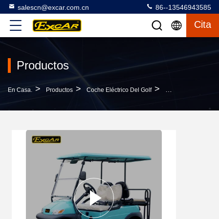
salescn@excar.com.cn
86--13546943585
Cita
Productos
>
>
>
En Casa.
Productos
Coche Eléctrico Del Golf
Acelerador Único 4