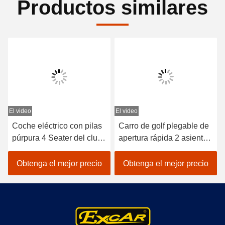
Productos similares
El video
El video
E
Coche eléctrico con pilas
Carro de golf plegable de
púrpura 4 Seater del club
apertura rápida 2 asientos
del coche 48V del golf
+ 2 asientos traseros
mini
Obtenga el mejor precio
Obtenga el mejor precio