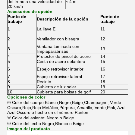
del freno a una velocidad de
≤ 4 m
20 km/h
Accesorios de opción
Punto de
Punto de
Descripción de la opción
De
trabajo
trabajo
El
1
La llave E.
11
pu
Si
2
Ventilador con bisagra
12
ba
Ventana laminada con
3
13
Me
limpiaparabrisas
4
Protector de pincel de acero
14
Fr
5
Cesta de acero delantera
15
Fr
Ca
6
Espejo retrovisor interior
16
pu
7
Espejo retrovisor lateral
17
Ca
8
Recinto
18
Bo
9
Cubierta de luz solar
19
Re
10
Cubierta para bolsas de golf
20
La
Opciones de color
※ Color del cuerpo:Blanco,Negro,Beige,Champagne, Verde
Oscuro,Rojo,Rojo Metálico,Púrpura, Amarillo, Verde,Pink, Azul,
Azul Oscuro o hecho en el número Panton
※ Color del asiento: Negro o Beige
※ Color del techo:Negro,Blanco o Beige
Imagen del producto