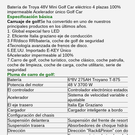
Batería de Troya 48V Mini Golf Car eléctrico 4 plazas 100%
impermeable Acelerador único Golf Car
Especificación básica
Carruaje de golf
Se ha convertido en uno de nuestros
principales productos en los últimos años.
1. Global especial faro LED
2. Eficiente Italia graziano eje de conducción
3.FR/disco RR/batería, coche de golf de seguridad
4Tecnología avanzada de frenos de disco.
5.EE.UU. Importado E-KEY Único
6Acelerador impermeable al 100%
7.Carro de golf, coche turístico, coche clásico, coche patrulla,
coche de limpieza, coche de carga, coche utilitario, serie de
seguridad
Pluma de carro de golf:
Batería
6*8V 275AH Troyano T-875
Potencia del motor
48 V 3700 W
El controlador
Controlador electrónico estadounid
Sistema de velocidad variable cont
Acelerador
ajustable
El eje trasero
Italia Eje Graziano
Cargador
Cargador inteligente a bordo
Configuración del chasis
Suspensión delantera
Suspensión del frente de resorte i
Suspensión trasera
Absorbedores de choque hidráulico
Dirección
Dirección "Rack&Pinion" con doble