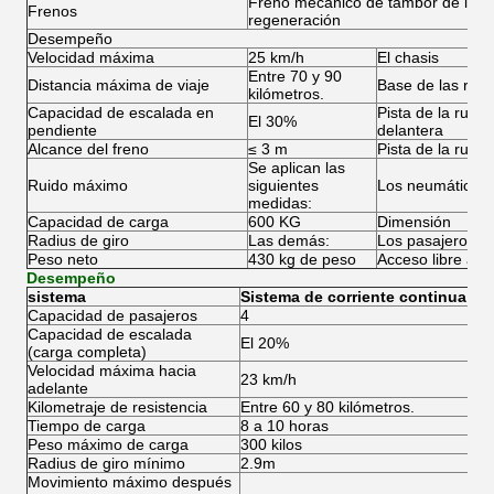
Freno mecánico de tambor de la ru
Frenos
regeneración
Desempeño
Velocidad máxima
25 km/h
El chasis
Entre 70 y 90
Distancia máxima de viaje
Base de las rue
kilómetros.
Capacidad de escalada en
Pista de la rued
El 30%
pendiente
delantera
Alcance del freno
≤ 3 m
Pista de la rued
Se aplican las
Ruido máximo
siguientes
Los neumáticos
medidas:
Capacidad de carga
600 KG
Dimensión
Radius de giro
Las demás:
Los pasajeros
Peso neto
430 kg de peso
Acceso libre al s
Desempeño
sistema
Sistema de corriente continua
Capacidad de pasajeros
4
Capacidad de escalada
El 20%
(carga completa)
Velocidad máxima hacia
23 km/h
adelante
Kilometraje de resistencia
Entre 60 y 80 kilómetros.
Tiempo de carga
8 a 10 horas
Peso máximo de carga
300 kilos
Radius de giro mínimo
2.9m
Movimiento máximo después