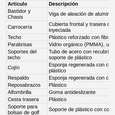
Artículo
Descripción
Bastidor y
Viga de aleación de aluminio
Chasis
Cubierta frontal y trasera de 
Carrocería
inyectada
Techo
Plástico reforzado con fibra d
Parabrisas
Vidrio orgánico (PMMA), una
Soportes del
Tubo de acero con recubrimie
techo
soporte de plástico
Esponja regenerada con cuero 
Cojín
plástico
Respaldo
Esponja regenerada con cuero 
Reposabrazos
Plástico
Alfombrilla
Goma antideslizante
Cesta trasera
Plástico
Soporte para
Soporte de plástico con corr
bolsas de golf