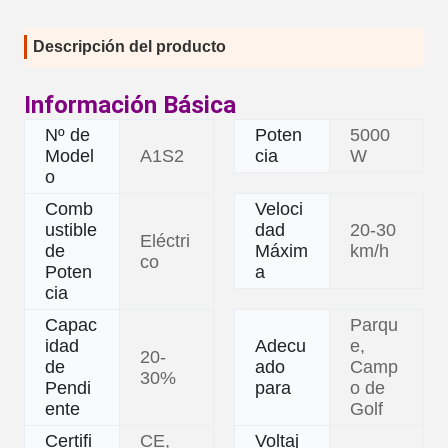
Descripción del producto
Información Básica
Nº de
Poten
5000
Model
A1S2
cia
W
o
Comb
Veloci
ustible
dad
20-30
Eléctri
de
Máxim
km/h
co
Poten
a
cia
Capac
Parqu
idad
Adecu
e,
20-
de
ado
Camp
30%
Pendi
para
o de
ente
Golf
Certifi
CE,
Voltaj