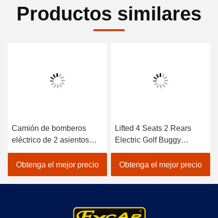
Productos similares
E
Camión de bomberos
Lifted 4 Seats 2 Rears
eléctrico de 2 asientos
Electric Golf Buggy
aprobado por CE con
Lithium Battery
batería de troya Carritos
Accessories
Obtenga el mejor precio
Obtenga el mejor precio
de golf eléctricos
Customizable