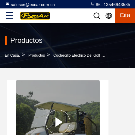
salescn@excar.com.cn
86--13546943585
Cita
Productos
>
>
>
En Casa.
Productos
Cochecillo Eléctrico Del Golf
Carro De Golf E