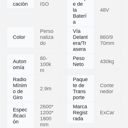
cación
ISO
e de
la
48V
Baterí
a
Perso
Vía
Color
naliza
Delant
860/9
do
era/Tr
70mm
asera
80-
Peso
Auton
430kg
100k
Neto
omía
m
Radio
Paque
Mínim
te de
Conte
2.9m
o de
Trans
nedor
Giro
porte
2600*
Marca
Espec
1200*
Regist
ExCar
ificaci
1800
rada
ón
mm