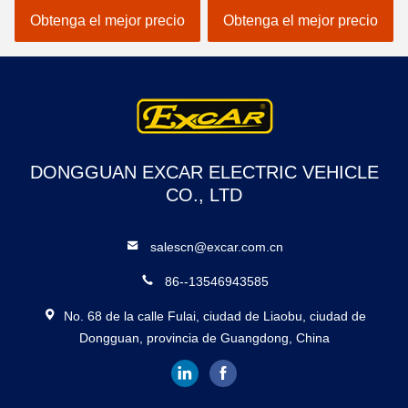
carros de golf de la caza
de golf de los vehículos
Obtenga el mejor precio
Obtenga el mejor precio
aprobado
DONGGUAN EXCAR ELECTRIC VEHICLE
CO., LTD
salescn@excar.com.cn
86--13546943585
No. 68 de la calle Fulai, ciudad de Liaobu, ciudad de
Dongguan, provincia de Guangdong, China