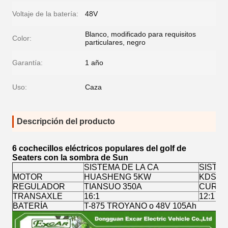
Voltaje de la batería:
48V
Blanco, modificado para requisitos
Color:
particulares, negro
Garantía:
1 año
Uso:
Caza
Descripción del producto
6 cochecillos eléctricos populares del golf de
Seaters con la sombra de Sun
SISTEMA DE LA CA
SISTE
MOTOR
HUASHENG 5KW
KDS 3
REGULADOR
TIANSUO 350A
CURTIS
TRANSAXLE
16:1
12:1
BATERÍA
T-875 TROYANO o 48V 105Ah