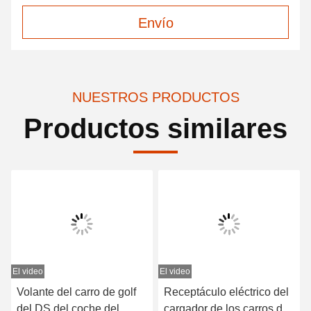
Envío
NUESTROS PRODUCTOS
Productos similares
El video
El video
E
Volante del carro de golf
Receptáculo eléctrico del
del DS del coche del
cargador de los carros de