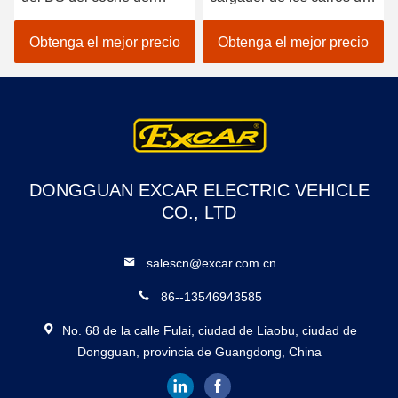
club/adaptador
golf 36v EZGO TXT con la
precedentes para EZGO
conexión de 73063-G01
Obtenga el mejor precio
Obtenga el mejor precio
RXV TXT Yamaha
DONGGUAN EXCAR ELECTRIC VEHICLE
CO., LTD
salescn@excar.com.cn
86--13546943585
No. 68 de la calle Fulai, ciudad de Liaobu, ciudad de
Dongguan, provincia de Guangdong, China