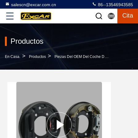
salescn@excar.com.cn
86--13546943585
Cita
Productos
>
>
>
En Casa.
Productos
Piezas Del OEM Del Coche Del Club
El Con