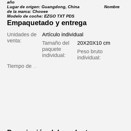
año
Lugar de origen: Guangdong, China Nombre
de la marca: Chooee
Modelo de coche: EZGO TXT PDS
Empaquetado y entrega
Unidades de
Artículo individual
venta:
Tamaño del
20X20X10 cm
paquete
Peso bruto
1.300 k
individual:
individual:
Canti
Tiempo de entrega:
(pieza
Tiemp
estim
(días)