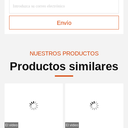
Envío
NUESTROS PRODUCTOS
Productos similares
El video
El video
E