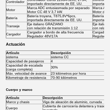
Controlador
importado directamente de EE. UU.
importado 
Marca ADC entusiasmada por separado
Marca ADC
Motor
Motor CC 48 V 3,7 kW.
Motor de 
Batería troyana, T875,8V*6pcs,
Batería tr
Batería
importada directamente de EE. UU.
importada 
Eje italiano GRAZIANO
Eje italia
Transeje
con relación de transmisión 1:12
con relaci
Cargador a bordo de alta frecuencia
Cargador a
Cargador
Regulador 48V/17A
Regulador
Actuación
Artículo
Descripción
sistema
sistema CC
si
Capacidad de pasajeros
4
4
Capacidad de escalada
30%
3
(carga completa)
Máx. velocidad de avance
23 kilómetros por hora
45
Kilometraje de resistencia
70-90 kilómetros
80
Cuerpo y marco
Artículo
Descripción
Marco y chasis
Viga de aleación de aluminio, curvada
Cubierta de carrocería delantera y trasera 
Cuerpo