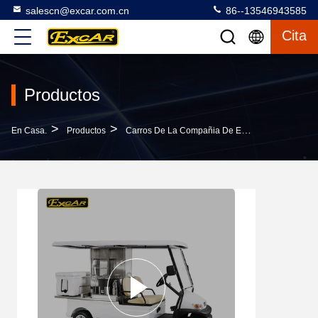
salescn@excar.com.cn
86--13546943585
Cita
Productos
>
>
>
En Casa.
Productos
Carros De La Compañia De Electricidad
205