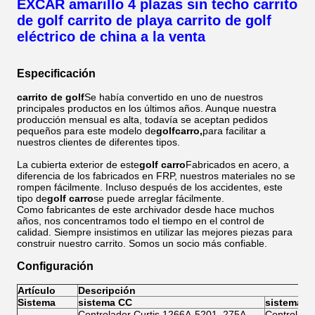
EXCAR amarillo 4 plazas sin techo carrito
de golf carrito de playa carrito de golf
eléctrico de china a la venta
Especificación
carrito de golf
Se había convertido en uno de nuestros
principales productos en los últimos años. Aunque nuestra
producción mensual es alta, todavía se aceptan pedidos
pequeños para este modelo de
golf
carro,
para facilitar a
nuestros clientes de diferentes tipos.
La cubierta exterior de este
golf
carro
Fabricados en acero, a
diferencia de los fabricados en FRP, nuestros materiales no se
rompen fácilmente. Incluso después de los accidentes, este
tipo de
golf
carro
se puede arreglar fácilmente.
Como fabricantes de este archivador desde hace muchos
años, nos concentramos todo el tiempo en el control de
calidad. Siempre insistimos en utilizar las mejores piezas para
construir nuestro carrito. Somos un socio más confiable.
Configuración
Artículo
Descripción
Sistema
sistema CC
sistema d
Controlador Curtis 1266A-5201, 275A,
Controlado