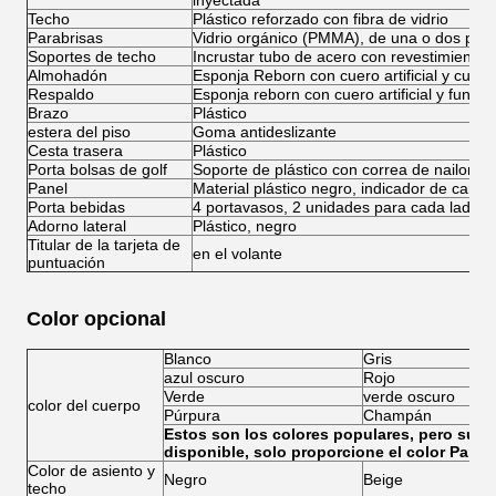
inyectada
Techo
Plástico reforzado con fibra de vidrio
Parabrisas
Vidrio orgánico (PMMA), de una o dos piez
Soportes de techo
Incrustar tubo de acero con revestimiento n
Almohadón
Esponja Reborn con cuero artificial y cubiert
Respaldo
Esponja reborn con cuero artificial y funda 
Brazo
Plástico
estera del piso
Goma antideslizante
Cesta trasera
Plástico
Porta bolsas de golf
Soporte de plástico con correa de nailon.
Panel
Material plástico negro, indicador de carga
Porta bebidas
4 portavasos, 2 unidades para cada lado.
Adorno lateral
Plástico, negro
Titular de la tarjeta de
en el volante
puntuación
Color opcional
Blanco
Gris
azul oscuro
Rojo
Verde
verde oscuro
color del cuerpo
Púrpura
Champán
Estos son los colores populares, pero su c
disponible, solo proporcione el color Panto
Color de asiento y
Negro
Beige
techo