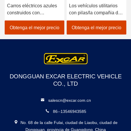
Carros eléctricos azules
Los vehículos utilitarios
construidos con
con pilas/la compañia de
reguladores de alta
electricidad Carts el
frecuencia de 48v 3.7kw y
regulador de 350A los
Obtenga el mejor precio
Obtenga el mejor precio
controladores de Curtis
E.E.U.U. Curties
para una experiencia de
conducción fluida
DONGGUAN EXCAR ELECTRIC VEHICLE
CO., LTD
salescn@excar.com.cn
86--13546943585
No. 68 de la calle Fulai, ciudad de Liaobu, ciudad de
Dongguan, provincia de Guangdong, China