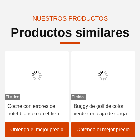
NUESTROS PRODUCTOS
Productos similares
El video
El video
E
Coche con errores del
Buggy de golf de color
hotel blanco con el freno
verde con caja de carga
electromágnetico del
de aluminio
motor de la marca del
Obtenga el mejor precio
Obtenga el mejor precio
ADC