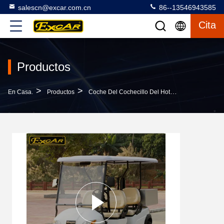
salescn@excar.com.cn
86--13546943585
Cita
Productos
>
>
>
En Casa.
Productos
Coche Del Cochecillo Del Hotel
Coche Con E