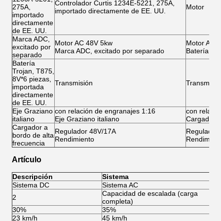
Controlador Curtis 1234E-5221, 275A,
275A,
Motor
importado directamente de EE. UU.
importado
directamente
de EE. UU.
Marca ADC,
Motor AC 48V 5kw
Motor AC 
excitado por
Marca ADC, excitado por separado
Batería
separado
Batería
Trojan, T875,
8V*6 piezas,
Transmisión
Transmisió
importada
directamente
de EE. UU.
Eje Graziano
con relación de engranajes 1:16
con relaci
italiano
Eje Graziano italiano
Cargador
Cargador a
Regulador 48V/17A
Regulador
bordo de alta
Rendimiento
Rendimien
frecuencia
Artículo
Descripción
Sistema
Sistema DC
Sistema AC
Ca
Capacidad de escalada (carga
Ca
2
completa)
co
30%
35%
Ve
23 km/h
45 km/h
A