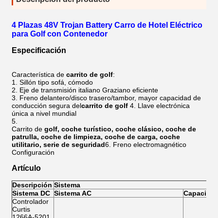
4 Plazas 48V Trojan Battery Carro de Hotel Eléctrico
para Golf con Contenedor
Especificación
Característica de
carrito de golf
:
1. Sillón tipo sofá, cómodo
2. Eje de transmisión italiano Graziano eficiente
3. Freno delantero/disco trasero/tambor, mayor capacidad de
conducción segura del
carrito de golf
4. Llave electrónica
única a nivel mundial
5.
Carrito de
golf
, coche turístico, coche clásico, coche de
patrulla, coche de limpieza, coche de carga, coche
utilitario, serie de seguridad
6. Freno electromagnético
Configuración
Artículo
Descripción
Sistema
Sistema DC
Sistema AC
Capacidad
Controlador
Curtis
1266A-5201,