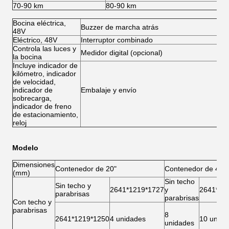
70-90 km
80-90 km
Bo
Bocina eléctrica,
Buzzer de marcha atrás
48V
Eléctrico, 48V
Interruptor combinado
Controla las luces y
Medidor digital (opcional)
la bocina
Incluye indicador de
kilómetro, indicador
de velocidad,
indicador de
Embalaje y envío
sobrecarga,
indicador de freno
de estacionamiento,
reloj
Modelo
Dimensiones
Contenedor de 20"
Contenedor de 40"
(mm)
Sin techo
Sin techo y
2641*1219*1727
y
2641*12
parabrisas
parabrisas
Con techo y
parabrisas
8
2641*1219*1250
4 unidades
10 unida
unidades